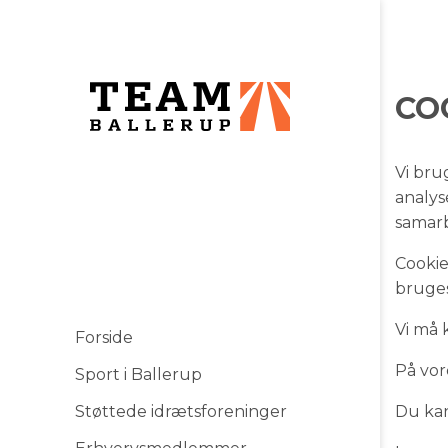
CO
Vi bru
analys
samarb
Cookie
bruges
Vi må 
Forside
På vor
Sport i Ballerup
Støttede idrætsforeninger
Du kan