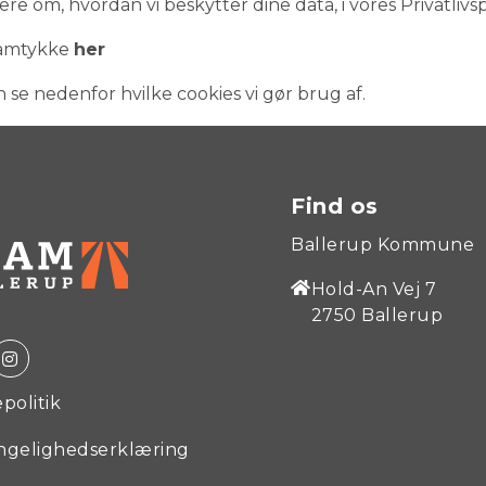
re om, hvordan vi beskytter dine data, i vores Privatlivspo
samtykke
her
 se nedenfor hvilke cookies vi gør brug af.
Find os
Ballerup Kommune
Hold-An Vej 7
2750 Ballerup
politik
ngelighedserklæring